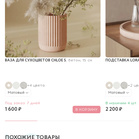
ВАЗА ДЛЯ СУХОЦВЕТОВ CHLOE S
ПОДСТАВКА LORA
, бетон, 15 см
+4 цвета
+2 цв
Матовый
Матовый
Под заказ: 7 дней
В наличии 4 шт.
1 600 ₽
2 200 ₽
В КОРЗИНУ
ПОХОЖИЕ ТОВАРЫ