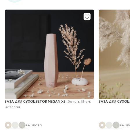
ВАЗА ДЛЯ СУХОЦВЕТОВ MEGAN XS
ВАЗА ДЛЯ СУХОЦ
, бетон, 18 см, 
матовая
+4 цвета
+4 цв