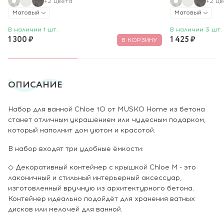
+2 цвета
+2 цв
Матовый
Матовый
В наличии 1 шт.
В наличии 3 шт.
1 300 ₽
1 425 ₽
В КОРЗИНУ
ОПИСАНИЕ
Набор для ванной Chloe 10 от MUSKO Home из бетона
станет отличным украшением или чудесным подарком,
который наполнит дом уютом и красотой.
В набор входят три удобные ёмкости:
◇ Декоративный контейнер с крышкой Chloe M - это
лаконичный и стильный интерьерный аксессуар,
изготовленный вручную из архитектурного бетона.
Контейнер идеально подойдёт для хранения ватных
дисков или мелочей для ванной.