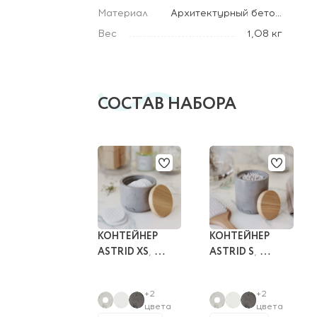
Материал
Архитектурный бетон, Массив бука
Вес
1,08 кг
СОСТАВ НАБОРА
КОНТЕЙНЕР 
КОНТЕЙНЕР 
ASTRID XS
ASTRID S
, 
, 
бетон, бук, 
бетон, бук, 
8.5x7 см
8.5x10 см
+2
+2
цвета
цвета