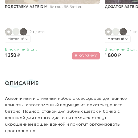
ПОДСТАВКА ASTRID M
ДОЗАТОР ASTRI
, бетон, 35.5x11 см
+2 цвета
+2 цв
Матовый
Матовый
В наличии 5 шт.
В наличии 2 шт.
1 350 ₽
1 800 ₽
В КОРЗИНУ
ОПИСАНИЕ
Лаконичный и стильный набор аксессуаров для ванной
комнаты, изготовленный вручную из архитектурного
бетона. Поднос, стакан для зубных щеток и банка с
крышкой для ватных дисков и палочек станут
украшением вашей ванной и помогут организовать
пространство.