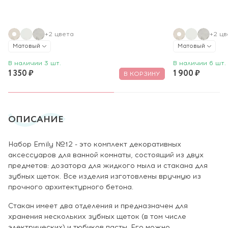
+2 цвета
+2 цв
Матовый
Матовый
В наличии 3 шт.
В наличии 6 шт.
1 350 ₽
1 900 ₽
В КОРЗИНУ
ОПИСАНИЕ
Набор Emily №12 - это комплект декоративных
аксессуаров для ванной комнаты, состоящий из двух
предметов: дозатора для жидкого мыла и стакана для
зубных щеток. Все изделия изготовлены вручную из
прочного архитектурного бетона.
Стакан имеет два отделения и предназначен для
хранения нескольких зубных щеток (в том числе
электрических) и тюбиков пасты. Его можно