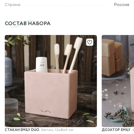
Страна
Россия
СОСТАВ НАБОРА
СТАКАН EMILY DUO
ДОЗАТОР EMILY
, бетон, 12х8х11 см
,