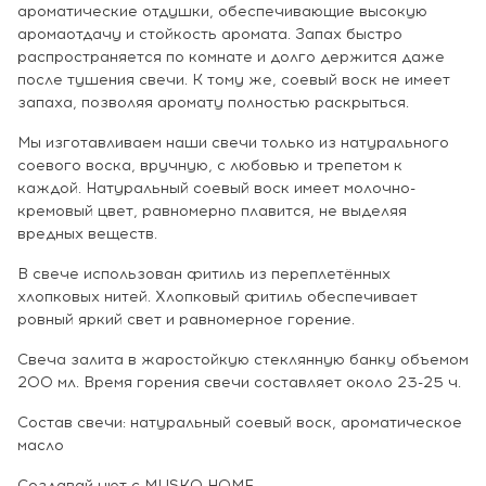
ароматические отдушки, обеспечивающие высокую
аромаотдачу и стойкость аромата. Запах быстро
распространяется по комнате и долго держится даже
после тушения свечи. К тому же, соевый воск не имеет
запаха, позволяя аромату полностью раскрыться.
Мы изготавливаем наши свечи только из натурального
соевого воска, вручную, с любовью и трепетом к
каждой. Натуральный соевый воск имеет молочно-
кремовый цвет, равномерно плавится, не выделяя
вредных веществ.
В свече использован фитиль из переплетённых
хлопковых нитей. Хлопковый фитиль обеспечивает
ровный яркий свет и равномерное горение.
Свеча залита в жаростойкую стеклянную банку объемом
200 мл. Время горения свечи составляет около 23-25 ч.
Состав свечи: натуральный соевый воск, ароматическое
масло
Создавай уют с MUSKO HOME.