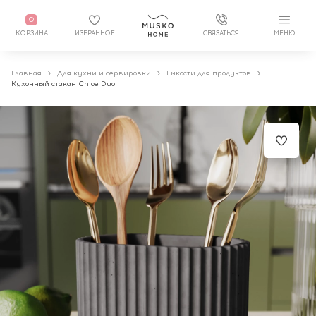
0
КОРЗИНА
ИЗБРАННОЕ
СВЯЗАТЬСЯ
МЕНЮ
Главная
Для кухни и сервировки
Емкости для продуктов
Кухонный стакан Chloe Duo