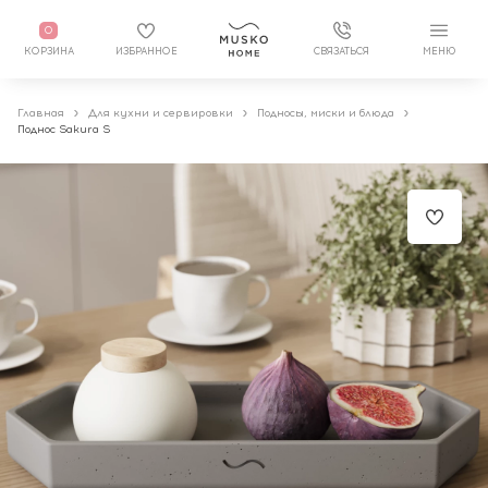
0
КОРЗИНА
ИЗБРАННОЕ
СВЯЗАТЬСЯ
МЕНЮ
Главная
Для кухни и сервировки
Подносы, миски и блюда
Поднос Sakura S