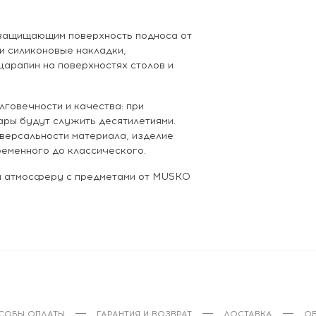
 защищающим поверхность подноса от
 и силиконовые накладки,
арапин на поверхностях столов и
лговечности и качества: при
ры будут служить десятилетиями.
версальности материала, изделие
ременного до классического.
 и атмосферу с предметами от MUSKO
СОБЫ ОПЛАТЫ
ГАРАНТИЯ И ВОЗВРАТ
ДОСТАВКА
ОБ