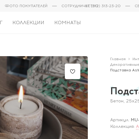
ФОТО ПОКУПАТЕЛЕЙ
СОТРУДНИЧЕСТВО
+7 (812) 313-23-20
С
Г
КОЛЛЕКЦИИ
КОМНАТЫ
Главная
Ин
Декоративные
Подставка Astr
Подста
Бетон, 25x2
Артикул:
MU
Коллекция:
A