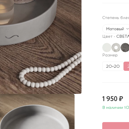
Степень бле
Матовый
Цвет
-
СВЕТ
Размер
20×20
1 950 ₽
В наличии 10