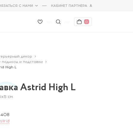
ВЯЗАТЬСЯ С НАМИ
КАБИНЕТ ПАРТНЕРА
0
терьерный декор
 подносы и подставки
id High L
вка Astrid High L
5х5 см
-408
strid