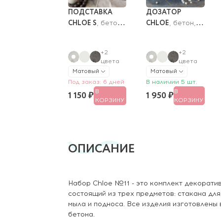
ПОДСТАВКА 
ДОЗАТОР 
CHLOE S
CHLOE
, бетон, 
, бетон, 
26x11 см
400 мл
+2
+2
цвета
цвета
Матовый
Матовый
Под заказ: 6 дней
В наличии 5 шт.
В
В
1 150 ₽
1 950 ₽
КОРЗИНУ
КОРЗИНУ
ОПИСАНИЕ
Набор Chloe №11 - это комплект декорати
состоящий из трех предметов: стакана дл
мыла и подноса. Все изделия изготовлены
бетона.