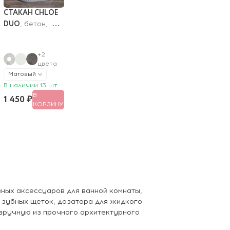
СТАКАН CHLOE 
DUO
, бетон,  
12.5х8х11 см
+2
цвета
Матовый
В наличии 13 шт.
В
1 450 ₽
КОРЗИНУ
вных аксессуаров для ванной комнаты,
я зубных щеток, дозатора для жидкого
 вручную из прочного архитектурного