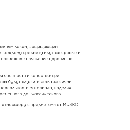
иальным лаком, защищающим
е к каждому предмету идут фетровые и
 возможное появление царапин на
лговечности и качества: при
ры будут служить десятилетиями.
версальности материала, изделия
временного до классического.
 и атмосферу с предметами от MUSKO