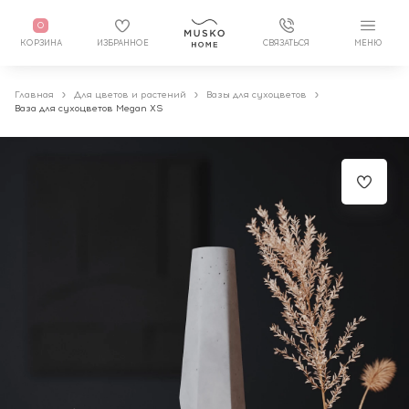
0
КОРЗИНА
ИЗБРАННОЕ
СВЯЗАТЬСЯ
МЕНЮ
Главная
Для цветов и растений
Вазы для сухоцветов
Ваза для сухоцветов Megan XS