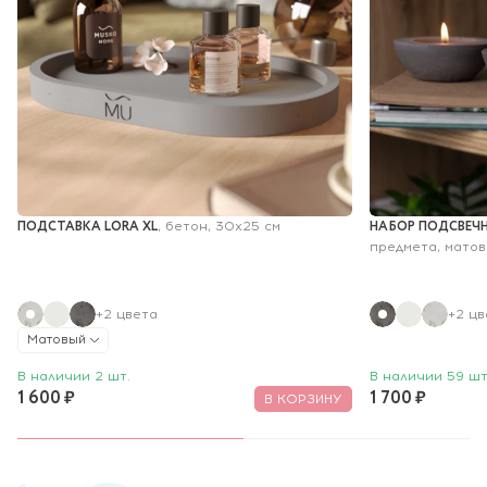
ПОДСТАВКА LORA XL
НАБОР ПОДСВЕЧН
, бетон, 30x25 см
предмета, мато
+2 цвета
+2 цв
Матовый
В наличии 2 шт.
В наличии 59 шт
1 600 ₽
1 700 ₽
В КОРЗИНУ