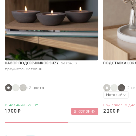
НАБОР ПОДСВЕЧНИКОВ SUZY
ПОДСТАВКА LORA
, бетон, 3 
предмета, матовый
+2 цвета
+2 цв
Матовый
В наличии 59 шт.
Под заказ: 6 дне
1 700 ₽
2 200 ₽
В КОРЗИНУ