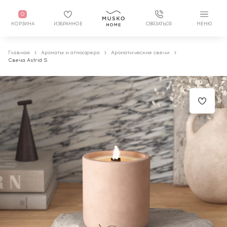
0
КОРЗИНА
ИЗБРАННОЕ
СВЯЗАТЬСЯ
МЕНЮ
Главная
Ароматы и атмосфера
Ароматические свечи
Свеча Astrid S