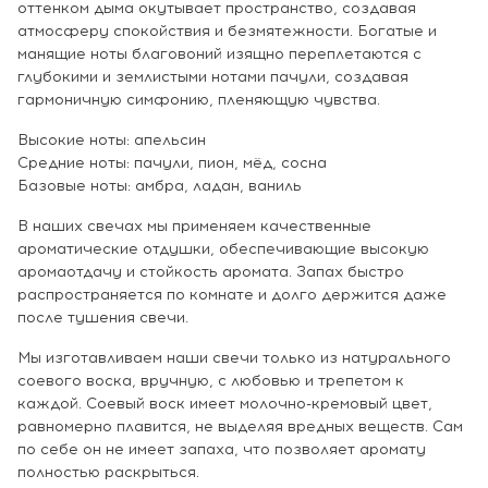
оттенком дыма окутывает пространство, создавая
атмосферу спокойствия и безмятежности. Богатые и
манящие ноты благовоний изящно переплетаются с
глубокими и землистыми нотами пачули, создавая
гармоничную симфонию, пленяющую чувства.
Высокие ноты: апельсин
Средние ноты: пачули, пион, мёд, сосна
Базовые ноты: амбра, ладан, ваниль
В наших свечах мы применяем качественные
ароматические отдушки, обеспечивающие высокую
аромаотдачу и стойкость аромата. Запах быстро
распространяется по комнате и долго держится даже
после тушения свечи.
Мы изготавливаем наши свечи только из натурального
соевого воска, вручную, с любовью и трепетом к
каждой. Соевый воск имеет молочно-кремовый цвет,
равномерно плавится, не выделяя вредных веществ. Сам
по себе он не имеет запаха, что позволяет аромату
полностью раскрыться.