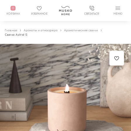
0
КОРЗИНА
ИЗБРАННОЕ
СВЯЗАТЬСЯ
МЕНЮ
Главная
Ароматы и атмосфера
Ароматические свечи
Свеча Astrid S