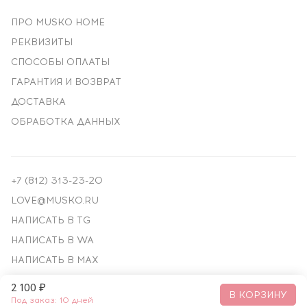
ПРО MUSKO HOME
РЕКВИЗИТЫ
СПОСОБЫ ОПЛАТЫ
ГАРАНТИЯ И ВОЗВРАТ
ДОСТАВКА
ОБРАБОТКА ДАННЫХ
+7 (812) 313-23-20
LOVE@MUSKO.RU
НАПИСАТЬ В TG
НАПИСАТЬ В WA
НАПИСАТЬ В MAX
2 100 ₽
© ПРЕМИАЛЬНЫЙ ДЕКОР, 2018—
2026
В КОРЗИНУ
Под заказ: 10 дней