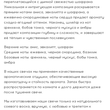
переплетающийся с дымной свежестью шафрана.
Уникальная и интригующая композиция раскрывается
пряными нотами аниса, эвкалипта и шафрана, а
ежевично-смородиновые ноты сердца придают аромату
сладко-ягодный оттенок. Наконец, шлейф из нот
фенхеля, бобов тонка, черного мускуса и амбры
придают композиции глубину и сложность, и завершают
её тёплым и чувственным послевкусием.
Верхние ноты: анис, эвкалипт, шафран
Средние ноты: ежевика, черная смородина, базилик
Базовые ноты: фенхель, черный мускус, бобы тонка,
амбра
В наших свечах мы применяем качественные
ароматические отдушки, обеспечивающие высокую
аромаотдачу и стойкость аромата. Запах быстро
распространяется по комнате и долго держится даже
после тушения свечи.
Мы изготавливаем наши свечи только из натурального
соевого воска, вручную, с любовью и трепетом к