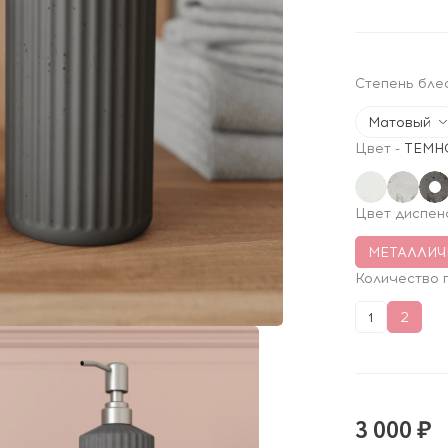
Степень бле
Матовый
Цвет
-
ТЕМН
Цвет диспен
МЕТАЛЛИЧ
Количество 
1
2
3 000 ₽