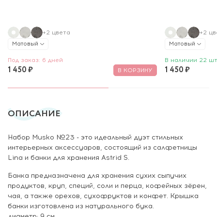
+2 цвета
+2 цв
Матовый
Матовый
Под заказ: 6 дней
В наличии 22 шт
1 450 ₽
1 450 ₽
В КОРЗИНУ
ОПИСАНИЕ
Набор Musko №23 - это идеальный дуэт стильных
интерьерных аксессуаров, состоящий из салфетницы
Lina и банки для хранения Astrid S.
Банка предназначена для хранения сухих сыпучих
продуктов, круп, специй, соли и перца, кофейных зёрен,
чая, а также орехов, сухофруктов и конфет. Крышка
банки изготовлена из натурального бука.
диаметр: 9 см