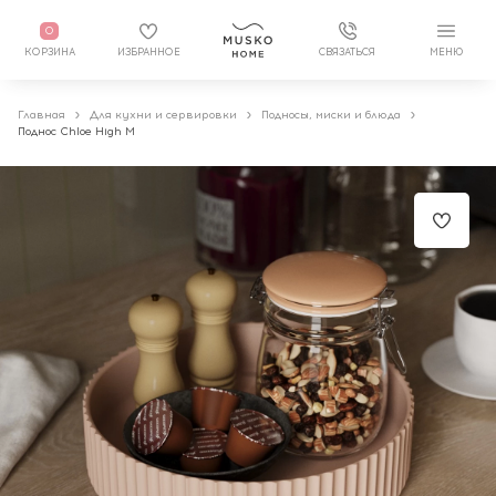
0
КОРЗИНА
ИЗБРАННОЕ
СВЯЗАТЬСЯ
МЕНЮ
Главная
Для кухни и сервировки
Подносы, миски и блюда
Поднос Chloe High M