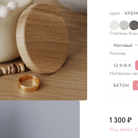
Цвет
-
КРЕМ
Степень бле
Матовый
Размер
12,5×8,5
Материал к
БЕТОН
1 300 ₽
Под заказ: 1