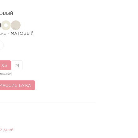
ОВЫЙ
ска
-
МАТОВЫЙ
XS
M
рышки
МАССИВ БУКА
0 дней