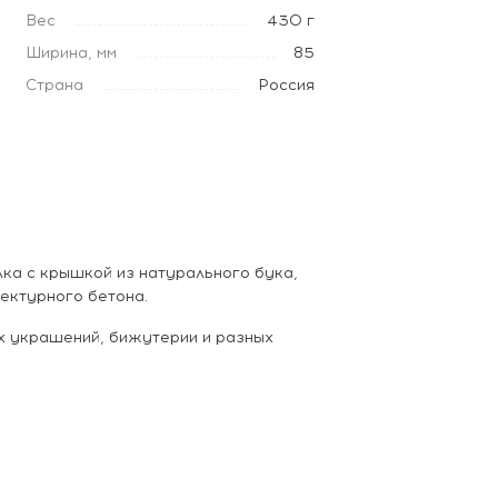
Вес
430 г
Ширина, мм
85
Страна
Россия
лка с крышкой из натурального бука,
ектурного бетона.
х украшений, бижутерии и разных