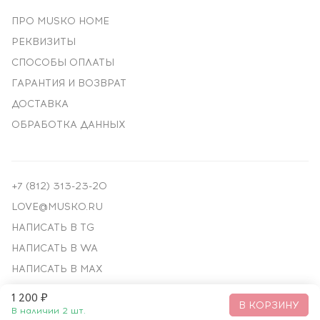
ПРО MUSKO HOME
РЕКВИЗИТЫ
СПОСОБЫ ОПЛАТЫ
ГАРАНТИЯ И ВОЗВРАТ
ДОСТАВКА
ОБРАБОТКА ДАННЫХ
+7 (812) 313-23-20
LOVE@MUSKO.RU
НАПИСАТЬ В TG
НАПИСАТЬ В WA
НАПИСАТЬ В MAX
1 200 ₽
© ПРЕМИАЛЬНЫЙ ДЕКОР, 2018—
2026
В КОРЗИНУ
В наличии 2 шт.