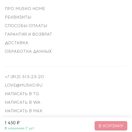
ПРО MUSKO HOME
РЕКВИЗИТЫ
СПОСОБЫ ОПЛАТЫ
ГАРАНТИЯ И ВОЗВРАТ
ДОСТАВКА
ОБРАБОТКА ДАННЫХ
+7 (812) 313-23-20
LOVE@MUSKO.RU
НАПИСАТЬ В TG
НАПИСАТЬ В WA
НАПИСАТЬ В MAX
1 450 ₽
© ПРЕМИАЛЬНЫЙ ДЕКОР, 2018—
2026
В КОРЗИНУ
В наличии 7 шт.