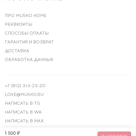
ПРО MUSKO HOME
РЕКВИЗИТЫ
СПОСОБЫ ОПЛАТЫ
ГАРАНТИЯ И ВОЗВРАТ
ДОСТАВКА
ОБРАБОТКА ДАННЫХ
+7 (812) 313-23-20
LOVE@MUSKO.RU
НАПИСАТЬ В TG
НАПИСАТЬ В WA
НАПИСАТЬ В MAX
1 500 ₽
© ПРЕМИАЛЬНЫЙ ДЕКОР, 2018—
2026