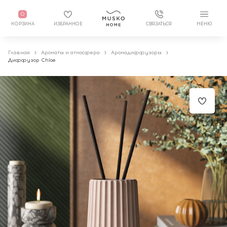
0
КОРЗИНА
ИЗБРАННОЕ
СВЯЗАТЬСЯ
МЕНЮ
Главная
Ароматы и атмосфера
Аромадиффузоры
Диффузор Chloe