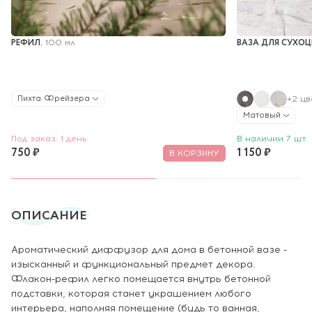
РЕФИЛ
ВАЗА ДЛЯ СУХОЦ
, 100 мл
Пихта Фрейзера
+2 цв
Матовый
Под заказ: 1 день
В наличии 7 шт.
750 ₽
1 150 ₽
В КОРЗИНУ
ОПИСАНИЕ
Ароматический диффузор для дома в бетонной вазе -
изысканный и функциональный предмет декора.
Флакон-рефил легко помещается внутрь бетонной
подставки, которая станет украшением любого
интерьера, наполняя помещение (будь то ванная,