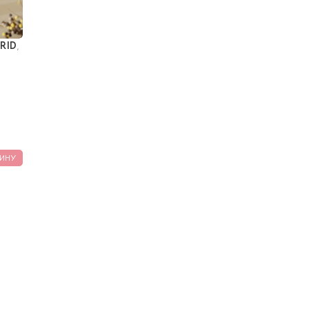
RID
, 
ИНУ