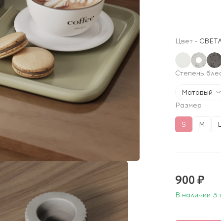
Цвет
-
СВЕТ
Степень бле
Матовый
Размер
S
M
900 ₽
В наличии 3 