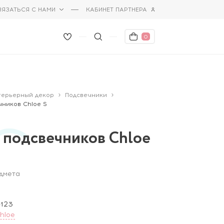
ВЯЗАТЬСЯ С НАМИ
КАБИНЕТ ПАРТНЕРА
0
терьерный декор
Подсвечники
чников Chloe S
 подсвечников Chloe
едмета
123
hloe