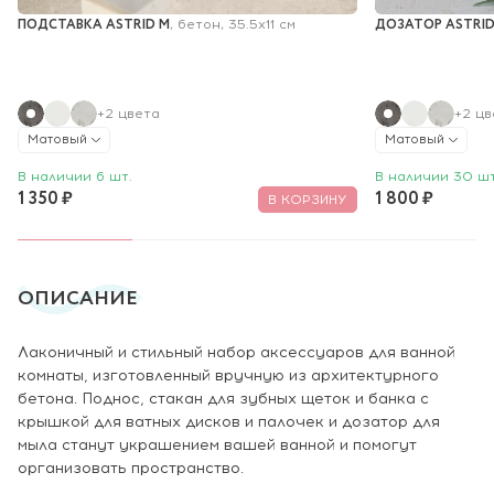
ПОДСТАВКА ASTRID M
ДОЗАТОР ASTRI
, бетон, 35.5x11 см
+2 цвета
+2 цв
Матовый
Матовый
В наличии 6 шт.
В наличии 30 шт
1 350 ₽
1 800 ₽
В КОРЗИНУ
ОПИСАНИЕ
Лаконичный и стильный набор аксессуаров для ванной
комнаты, изготовленный вручную из архитектурного
бетона. Поднос, стакан для зубных щеток и банка с
крышкой для ватных дисков и палочек и дозатор для
мыла станут украшением вашей ванной и помогут
организовать пространство.