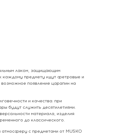
иальным лаком, защищающим
е к каждому предмету идут фетровые и
 возможное появление царапин на
лговечности и качества: при
ры будут служить десятилетиями.
версальности материала, изделия
временного до классического.
 и атмосферу с предметами от MUSKO