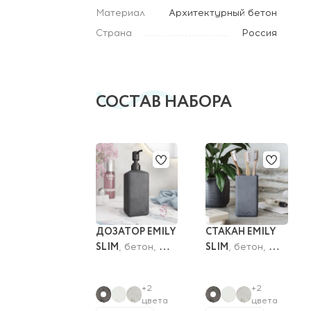
Материал
Архитектурный бетон
Страна
Россия
СОСТАВ НАБОРА
ДОЗАТОР EMILY 
СТАКАН EMILY 
SLIM
SLIM
, бетон, 
, бетон, 
250 мл
6х6х11 см
+2
+2
цвета
цвета