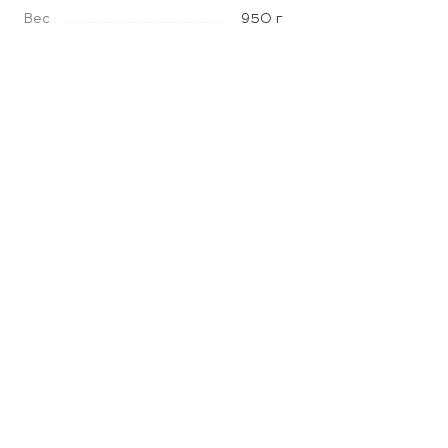
Вес
950 г