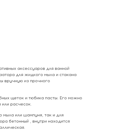
ративных аксессуаров для ванной
озатора для жидкого мыла и стакана
ны вручную из прочного
бных щеток и тюбика пасты. Его можно
 или расчесок.
 мыла или шампуня, так и для
ора бетонный , внутри находится
таллическая.