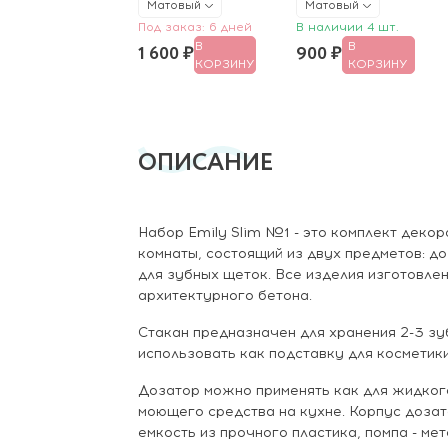
Матовый
Матовый
Под заказ: 6 дней
В наличии 4 шт.
В
В
1 600 ₽
900 ₽
КОРЗИНУ
КОРЗИНУ
ОПИСАНИЕ
Набор Emily Slim №1 - это комплект деко
комнаты, состоящий из двух предметов: д
для зубных щеток. Все изделия изготовле
архитектурного бетона.
Стакан предназначен для хранения 2-3 зу
использовать как подставку для косметики
Дозатор можно применять как для жидкого
моющего средства на кухне. Корпус дозат
емкость из прочного пластика, помпа - ме