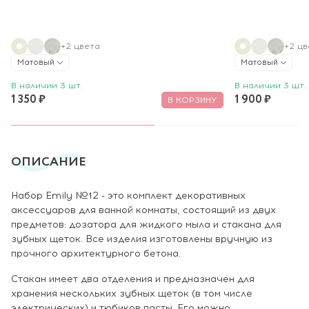
+2 цвета
+2 цв
Матовый
Матовый
В наличии 3 шт.
В наличии 3 шт.
1 350 ₽
1 900 ₽
В КОРЗИНУ
ОПИСАНИЕ
Набор Emily №12 - это комплект декоративных
аксессуаров для ванной комнаты, состоящий из двух
предметов: дозатора для жидкого мыла и стакана для
зубных щеток. Все изделия изготовлены вручную из
прочного архитектурного бетона.
Стакан имеет два отделения и предназначен для
хранения нескольких зубных щеток (в том числе
электрических) и тюбиков пасты. Его можно