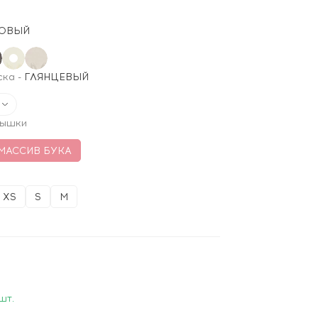
ОВЫЙ
ска
-
ГЛЯНЦЕВЫЙ
рышки
МАССИВ БУКА
XS
S
M
шт.