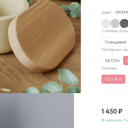
Цвет
-
КРЕМ
Степень бле
Глянцевый
Материал к
БЕТОН
Размер
12,5×8,5
1 450 ₽
В наличии 3 