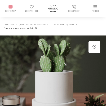
0
КОРЗИНА
ИЗБРАННОЕ
СВЯЗАТЬСЯ
МЕНЮ
Главная
Для цветов и растений
Кашпо и горшки
Горшок c поддоном Astrid S